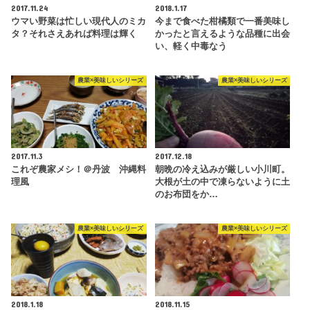
2017.11.24
2018.1.17
ウマい野菜は忙しい現代人のミカ
今まで食べた柑橘類で一番美味し
タ？それさえあれば料理は輝く
かったと言えるような品種に出会
い、軽く中毒なう
農業×美味しいシリーズ
農業×美味しいシリーズ
2017.11.3
2017.12.18
これぞ農家メシ！＠丹波 沖縄料
朝晩の冷え込みが厳しい小川町。
理風
大根が土の中で凍らないように土
のお布団をか…
農業×美味しいシリーズ
農業×美味しいシリーズ
2018.1.18
2018.11.15