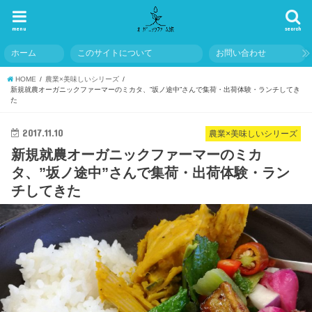
menu
search
ホーム
このサイトについて
お問い合わせ
HOME
農業×美味しいシリーズ
新規就農オーガニックファーマーのミカタ、”坂ノ途中”さんで集荷・出荷体験・ランチしてき
た
2017.11.10
農業×美味しいシリーズ
新規就農オーガニックファーマーのミカ
タ、”坂ノ途中”さんで集荷・出荷体験・ラン
チしてきた