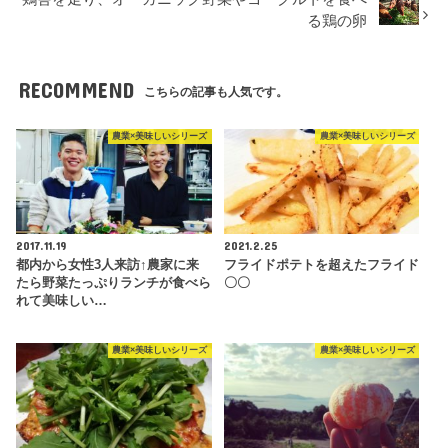
る鶏の卵
RECOMMEND
こちらの記事も人気です。
農業×美味しいシリーズ
農業×美味しいシリーズ
2017.11.19
2021.2.25
都内から女性3人来訪↑農家に来
フライドポテトを超えたフライド
たら野菜たっぷりランチが食べら
〇〇
れて美味しい…
農業×美味しいシリーズ
農業×美味しいシリーズ