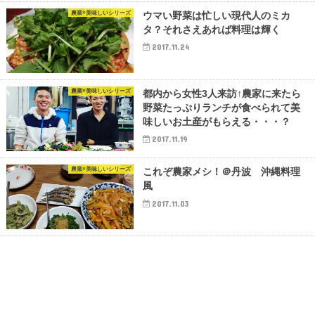
農業×美味しいシリーズ
ウマい野菜は忙しい現代人のミカ
タ？それさえあれば料理は輝く
2017.11.24
農業×美味しいシリーズ
都内から女性3人来訪↑農家に来たら
野菜たっぷりランチが食べられて美
味しいお土産がもらえる・・・？
2017.11.19
農業×美味しいシリーズ
これぞ農家メシ！＠丹波 沖縄料理
風
2017.11.03