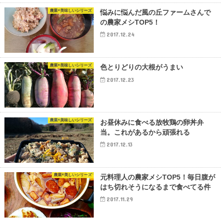
農業×美味しいシリーズ
悩みに悩んだ風の丘ファームさんで
の農家メシTOP5！
2017.12.24
農業×美味しいシリーズ
色とりどりの大根がうまい
2017.12.23
農業×美味しいシリーズ
お昼休みに食べる放牧鶏の卵丼弁
当。これがあるから頑張れる
2017.12.13
農業×美しいシリーズ
元料理人の農家メシTOP5！毎日腹が
はち切れそうになるまで食べてる件
2017.11.29