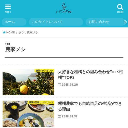
menu
search
ホーム
このサイトについて
お問い合わせ
HOME
タグ : 農家メシ
TAG
農家メシ
農業×ランキング
大好きな柑橘との組み合わせ”○○×柑
橘”TOP3
2018.01.20
農業×美味しいシリーズ
柑橘農家でも自給自足の生活ができ
る理由
2018.01.18