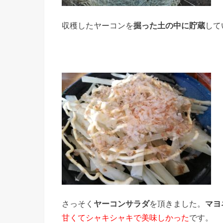
収穫したヤーコンを
掘った土の中に貯蔵
して
さっそく
ヤーコンサラダ
を頂きました。
マヨ
甘くてシャキシャキで美味しかった
です。