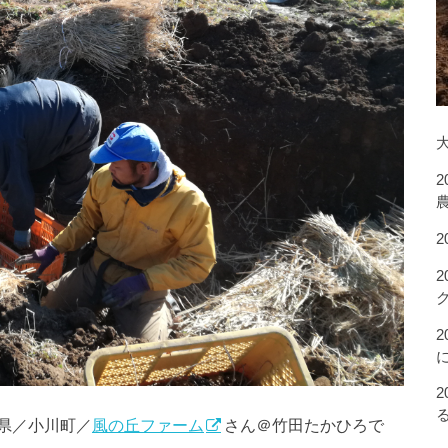
県／小川町／
風の丘ファーム
さん＠竹田たかひろで