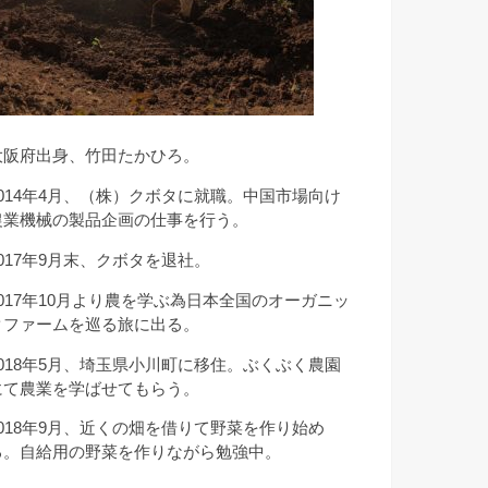
大阪府出身、竹田たかひろ。
2014年4月、（株）クボタに就職。中国市場向け
農業機械の製品企画の仕事を行う。
2017年9月末、クボタを退社。
2017年10月より農を学ぶ為日本全国のオーガニッ
クファームを巡る旅に出る。
2018年5月、埼玉県小川町に移住。ぶくぶく農園
にて農業を学ばせてもらう。
2018年9月、近くの畑を借りて野菜を作り始め
る。自給用の野菜を作りながら勉強中。