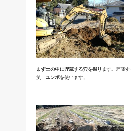
まず土の中に貯蔵する穴を掘ります
。貯蔵す
笑
ユンボ
を使います。