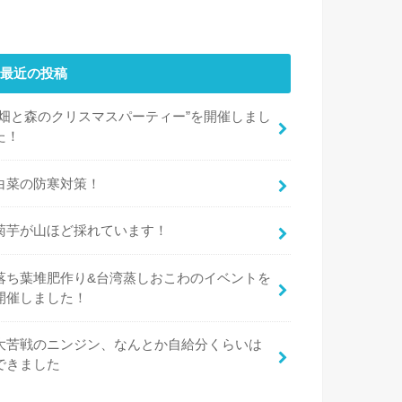
最近の投稿
“畑と森のクリスマスパーティー”を開催しまし
た！
白菜の防寒対策！
菊芋が山ほど採れています！
落ち葉堆肥作り&台湾蒸しおこわのイベントを
開催しました！
大苦戦のニンジン、なんとか自給分くらいは
できました