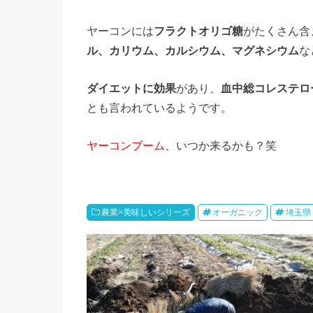
ヤーコンには
フラクトオリゴ糖
がたくさん含
ル、カリウム、カルシウム、マグネシウム
な
ダイエットに効果
があり、
血中総コレステロ
とも言われているようです。
ヤーコンブーム
、いつか来るかも？笑
農業×美味しいシリーズ
オーガニック
埼玉県