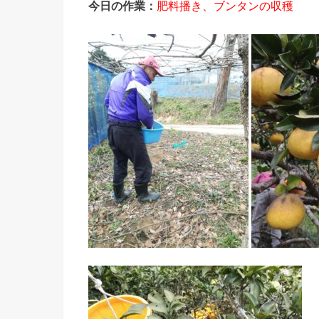
今日の作業：
肥料播き、ブンタンの収穫