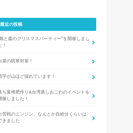
最近の投稿
“畑と森のクリスマスパーティー”を開催しまし
た！
白菜の防寒対策！
菊芋が山ほど採れています！
落ち葉堆肥作り&台湾蒸しおこわのイベントを
開催しました！
大苦戦のニンジン、なんとか自給分くらいは
できました