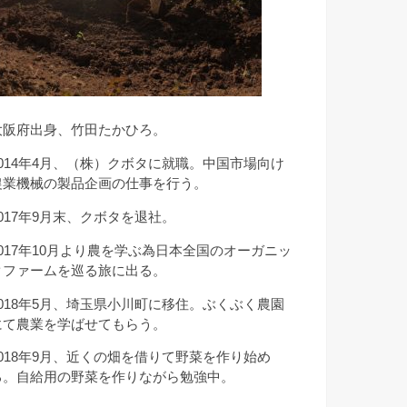
大阪府出身、竹田たかひろ。
2014年4月、（株）クボタに就職。中国市場向け
農業機械の製品企画の仕事を行う。
2017年9月末、クボタを退社。
2017年10月より農を学ぶ為日本全国のオーガニッ
クファームを巡る旅に出る。
2018年5月、埼玉県小川町に移住。ぶくぶく農園
にて農業を学ばせてもらう。
2018年9月、近くの畑を借りて野菜を作り始め
る。自給用の野菜を作りながら勉強中。