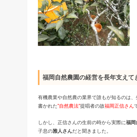
福岡自然農園の経営を長年支えて
有機農業や自然農の業界で誰もが知るのは、
書かれた
”自然農法”
提唱者の故
福岡正信さん
しかし、正信さんの生前の時から実際に
福岡
子息の
雅人さん
だと聞きました。