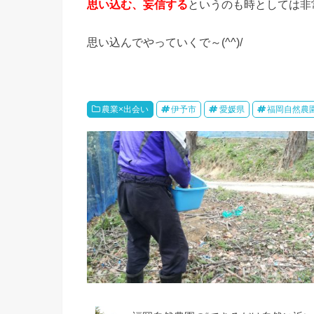
思い込む、妄信する
というのも時としては非常
思い込んでやっていくで～(^^)/
農業×出会い
伊予市
愛媛県
福岡自然農