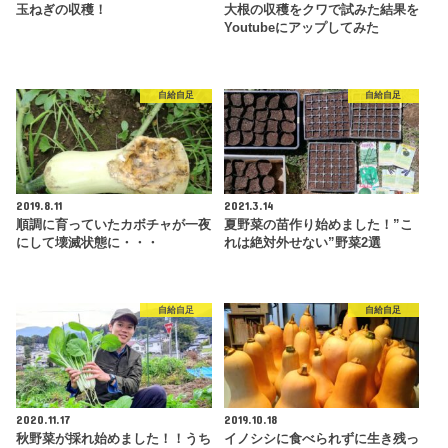
玉ねぎの収穫！
大根の収穫をクワで試みた結果を
Youtubeにアップしてみた
自給自足
自給自足
2019.8.11
2021.3.14
順調に育っていたカボチャが一夜
夏野菜の苗作り始めました！”こ
にして壊滅状態に・・・
れは絶対外せない”野菜2選
自給自足
自給自足
2020.11.17
2019.10.18
秋野菜が採れ始めました！！うち
イノシシに食べられずに生き残っ