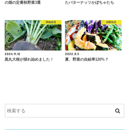
の畑の定番秋野菜3選
たバターナッツかぼちゃたち
自給自足
自給自足
2024.11.12
2022.8.5
黒丸大根が採れ始めました！
夏、野菜の自給率120%？