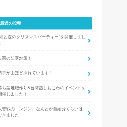
最近の投稿
“畑と森のクリスマスパーティー”を開催しまし
た！
白菜の防寒対策！
菊芋が山ほど採れています！
落ち葉堆肥作り&台湾蒸しおこわのイベントを
開催しました！
大苦戦のニンジン、なんとか自給分くらいは
できました