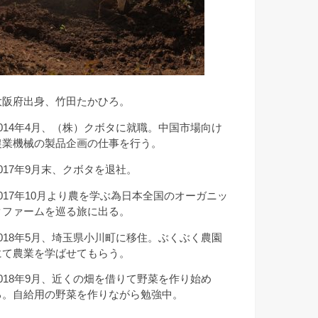
大阪府出身、竹田たかひろ。
2014年4月、（株）クボタに就職。中国市場向け
農業機械の製品企画の仕事を行う。
2017年9月末、クボタを退社。
2017年10月より農を学ぶ為日本全国のオーガニッ
クファームを巡る旅に出る。
2018年5月、埼玉県小川町に移住。ぶくぶく農園
にて農業を学ばせてもらう。
2018年9月、近くの畑を借りて野菜を作り始め
る。自給用の野菜を作りながら勉強中。