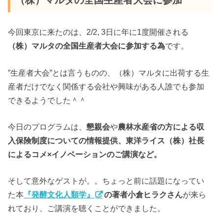
（株）マルタの全国生産者大会に参加
今回東京に来たのは、2/2, 3日に年に1度開催される
（株）マルタの全国生産者大会に参加する為
です。
”生産者大会”とは言うものの、（株）マルタに出荷する生
産者だけでなく関係する会社や興味がある人誰でも参加
できるようでした＾＾
今日のプログラムは、
懇親会
や
農林水産省の方による収
入保険制度についての情報提供、東洋ライス（株）社長
によるコメ×イノベーションのご講演など。
そして意外なゲストが。。ちょっと前に話題になってい
た本
『発酵文化人類学』
の著者小倉ヒラクさん
が来ら
れており、ご講演を聴くことができました。