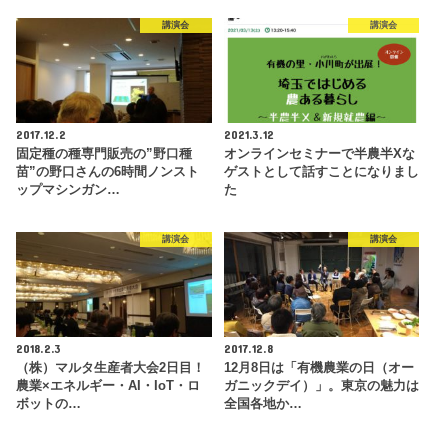
講演会
講演会
2017.12.2
2021.3.12
固定種の種専門販売の”野口種
オンラインセミナーで半農半Xな
苗”の野口さんの6時間ノンスト
ゲストとして話すことになりまし
ップマシンガン…
た
講演会
講演会
2018.2.3
2017.12.8
（株）マルタ生産者大会2日目！
12月8日は「有機農業の日（オー
農業×エネルギー・AI・IoT・ロ
ガニックデイ）」。東京の魅力は
ボットの…
全国各地か…