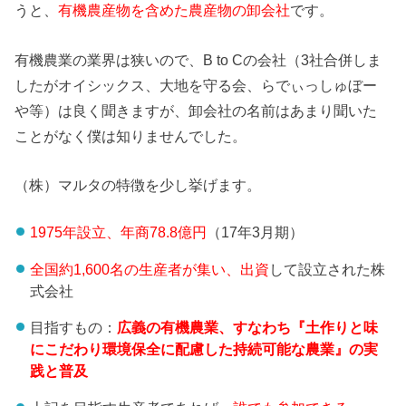
うと、
有機農産物を含めた農産物の卸会社
です。
有機農業の業界は狭いので、B to Cの会社（3社合併しま
したがオイシックス、大地を守る会、らでぃっしゅぼー
や等）は良く聞きますが、卸会社の名前はあまり聞いた
ことがなく僕は知りませんでした。
（株）マルタの特徴を少し挙げます。
1975年設立、年商78.8億円
（17年3月期）
全国約1,600名の生産者が集い、出資
して設立された株
式会社
目指すもの：
広義の有機農業、すなわち『土作りと味
にこだわり環境保全に配慮した持続可能な農業』の実
践と普及