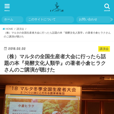
menu
search
ホーム
このサイトについて
お問い合わせ
HOME
講演会
（株）マルタの全国生産者大会に行ったら話題の本『発酵文化人類学』の著者小倉ヒラクさん
のご講演が聴けた
2018.02.02
講演会
（株）マルタの全国生産者大会に行ったら話
題の本『発酵文化人類学』の著者小倉ヒラク
さんのご講演が聴けた