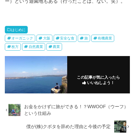
ー）という遊園地もある（行ったことは、ない。笑）。
はじめに
オーガニック
大阪
安全な食
旅
有機農業
枚方
自然農業
農業
この記事が気に入ったら
いいねしよう！
お金をかけずに旅ができる！？WWOOF（ウーフ）
という仕組み
僕が(株)クボタを辞めた理由と今後の予定