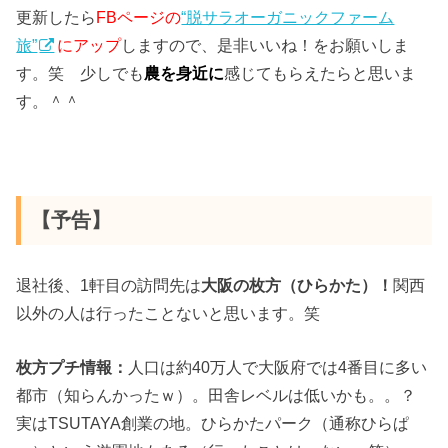
更新したら
FBページの
“脱サラオーガニックファーム
旅”
にアップ
しますので、是非いいね！をお願いしま
す。笑 少しでも
農を身近に
感じてもらえたらと思いま
す。＾＾
【予告】
退社後、1軒目の訪問先は
大阪の枚方（ひらかた）！
関西
以外の人は行ったことないと思います。笑
枚方プチ情報：
人口は約40万人で大阪府では4番目に多い
都市（知らんかったｗ）。田舎レベルは低いかも。。？
実はTSUTAYA創業の地。ひらかたパーク（通称ひらぱ