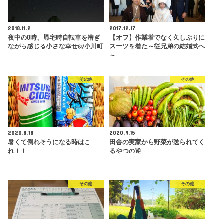
2018.11.2
2017.12.17
夜中の0時、帰宅時自転車を漕ぎ
【オフ】作業着でなく久しぶりに
ながら感じる小さな幸せ@小川町
スーツを着た～従兄弟の結婚式へ
～
その他
その他
2020.8.18
2020.9.15
暑くて倒れそうになる時はこ
田舎の実家から野菜が送られてく
れ！！
るやつの逆
その他
その他