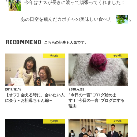
今年はナスが長きに渡って頑張ってくれました！
あの日空を飛んだカボチャの美味しい食べ方
RECOMMEND
こちらの記事も人気です。
その他
その他
2017.12.16
2018.4.22
【オフ】会える時に、会いたい人
”今日の一言”ブログ始めま
に会う～お祖母ちゃん編～
す！”今日の一言”ブログにする
理由
その他
その他