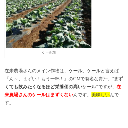
ケール畑
在来農場さんのメイン作物は、
ケール
。ケールと言えば
『ん～、まずい！もう一杯！』のCMで有名な青汁。”
まず
くても飲みたくなるほど栄養価の高いケール”
ですが、
在
来農場さんのケールはまずくない
んです。
美味しい
んで
す。