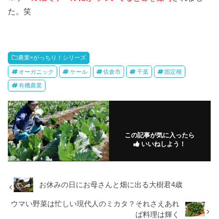
た。笑
農業×がっちり！シリーズ
オーガニック
ケール
佐倉市
千葉
固定種
有機農業
この記事が気に入ったら
いいねしよう！
お休みの日にお母さんと畑に出る大樹君4歳
ウマい野菜は忙しい現代人のミカタ？それさえあれ
ば料理は輝く