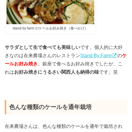
stand by farm のケールお好み焼き（食べかけ）
サラダとして生で食べても美味しい
です。個人的に大好
きなのは在来農場さんのレストラン
Stand By Farm
の
ケ
ールお好み焼き
。銀座で食べるお好み焼きでしたが、こ
れは
お好み焼きにうるさい関西人も納得の味
です。笑
色んな種類のケールを通年栽培
在来農場さんは、色んな種類のケールを通年で栽培され