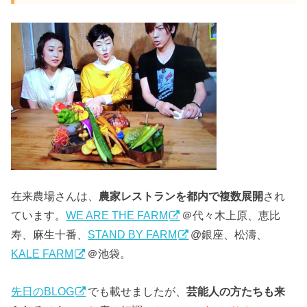
在来農場さんは、
農家レストランを都内で複数展開
され
ています。
WE ARE THE FARM
＠代々木上原、恵比
寿、麻生十番、
STAND BY FARM
@銀座、松濤、
KALE FARM
＠池袋。
先日のBLOG
でも載せましたが、
芸能人の方たちも来