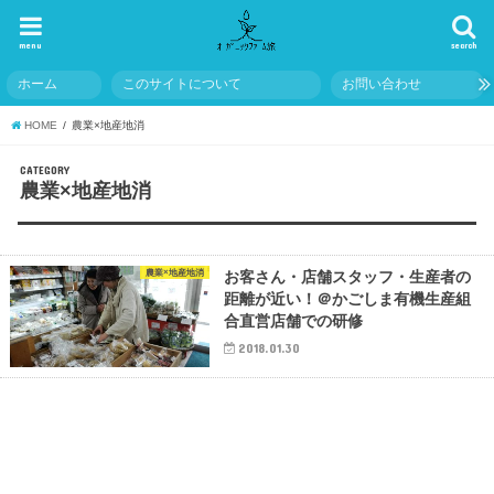
menu
search
ホーム
このサイトについて
お問い合わせ
HOME
農業×地産地消
CATEGORY
農業×地産地消
農業×地産地消
お客さん・店舗スタッフ・生産者の
距離が近い！＠かごしま有機生産組
合直営店舗での研修
2018.01.30