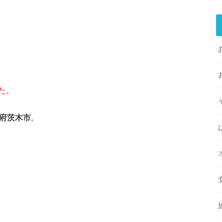
た
。
阪府茨木市
。