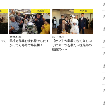
他
その他
その他
2018.6.22
2017.12.17
作って
田植え作業お疲れ様でした！
【オフ】作業着でなく久しぶ
がってん寿司で早苗饗！
りにスーツを着た～従兄弟の
結婚式へ～