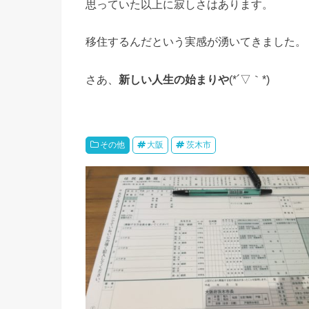
思っていた以上に寂しさはあります。
移住するんだという実感が湧いてきました。
さあ、
新しい人生の始まりや
(*´▽｀*)
その他
大阪
茨木市