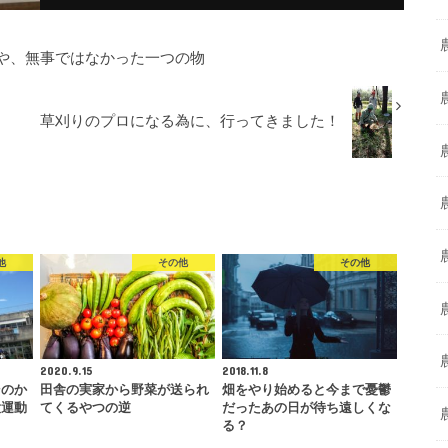
や、無事ではなかった一つの物
草刈りのプロになる為に、行ってきました！
他
その他
その他
2020.9.15
2018.11.8
そのか
田舎の実家から野菜が送られ
畑をやり始めると今まで憂鬱
大運動
てくるやつの逆
だったあの日が待ち遠しくな
る？