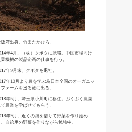
大阪府出身、竹田たかひろ。
2014年4月、（株）クボタに就職。中国市場向け
農業機械の製品企画の仕事を行う。
2017年9月末、クボタを退社。
2017年10月より農を学ぶ為日本全国のオーガニッ
クファームを巡る旅に出る。
2018年5月、埼玉県小川町に移住。ぶくぶく農園
にて農業を学ばせてもらう。
2018年9月、近くの畑を借りて野菜を作り始め
る。自給用の野菜を作りながら勉強中。