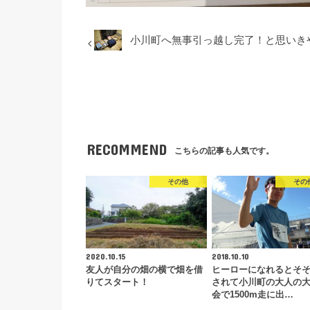
小川町へ無事引っ越し完了！と思いき
RECOMMEND
こちらの記事も人気です。
その他
その
2020.10.15
2018.10.10
友人が自分の畑の横で畑を借
ヒーローになれるとそ
りてスタート！
されて小川町の大人の
会で1500m走に出…