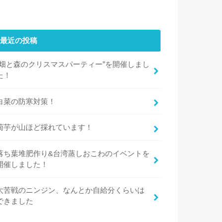
最近の投稿
“畑と森のクリスマスパーティー”を開催しまし
た！
白菜の防寒対策！
菊芋が山ほど採れています！
落ち葉堆肥作り&台湾蒸しおこわのイベントを
開催しました！
大苦戦のニンジン、なんとか自給分くらいは
できました