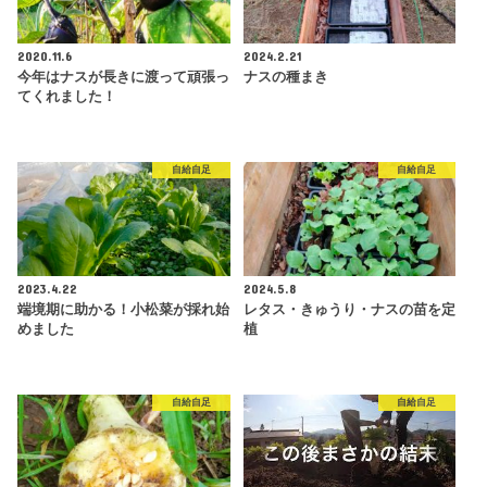
2020.11.6
2024.2.21
今年はナスが長きに渡って頑張っ
ナスの種まき
てくれました！
自給自足
自給自足
2023.4.22
2024.5.8
端境期に助かる！小松菜が採れ始
レタス・きゅうり・ナスの苗を定
めました
植
自給自足
自給自足