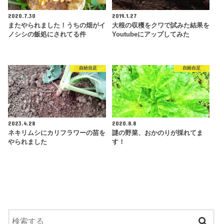
2020.7.30
2019.1.27
またやられました！うちの畑がイ
大根の収穫をクワで試みた結果を
ノシシの飯処にされてる件
Youtubeにアップしてみた
自給自足
自給自足
2023.4.28
2020.8.8
ネキリムシにカリフラワーの苗を
謎の野菜、おかのりが採れてま
やられました
す！