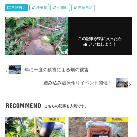
自給自足
埼玉県
小川町
自給自足
この記事が気に入ったら
いいねしよう！
年に一度の積雪による畑の被害
踏み込み温床作りイベント開催！
RECOMMEND
こちらの記事も人気です。
自給自足
自給自足